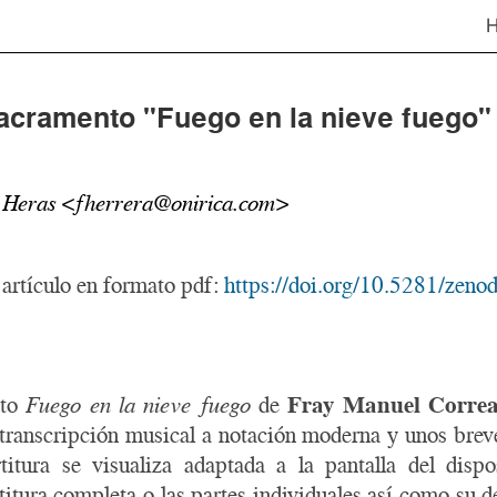
Sacramento "Fuego en la nieve fuego"
s Heras <fherrera@onirica.com>
 artículo en formato pdf:
https://doi.org/10.5281/zen
nto
Fuego en la nieve fuego
de
Fray Manuel Corre
a transcripción musical a notación moderna y unos brev
titura se visualiza adaptada a la pantalla del disp
rtitura completa o las partes individuales así como su 