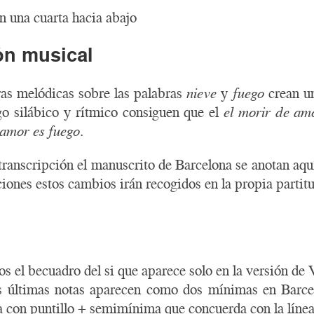
ón una cuarta hacia abajo
ión musical
ras melódicas sobre las palabras
nieve
y
fuego
crean un
go silábico y rítmico consiguen que el
el morir de am
 amor es fuego
.
anscripción el manuscrito de Barcelona se anotan aquí
ciones estos cambios irán recogidos en la propia partitur
 el becuadro del si que aparece solo en la versión de 
s últimas notas aparecen como dos mínimas en Barc
 con puntillo + semimínima que concuerda con la línea