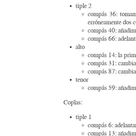
tiple 2
compás 36: tomamos
erróneamente dos c
compás 40: añadimo
compás 66: adelant
alto
compás 14: la prim
compás 31: cambiam
compás 87: cambiam
tenor
compás 59: añadimo
Coplas:
tiple 1
compás 6: adelantam
compás 13: añadimo