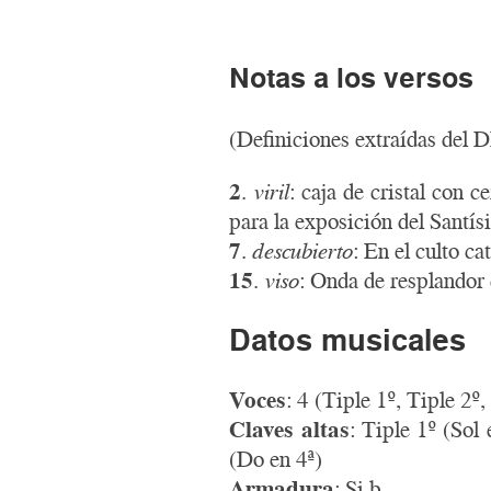
Notas a los versos
(Definiciones extraídas del
2
.
viril
: caja de cristal con 
para la exposición del Santís
7
.
descubierto
: En el culto ca
15
.
viso
: Onda de resplandor 
Datos musicales
Voces
: 4 (Tiple 1º, Tiple 2
Claves altas
: Tiple 1º (Sol
(Do en 4ª)
Armadura
: Si b