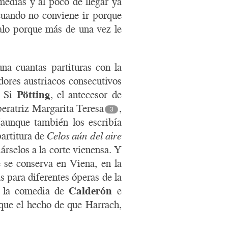
omedias y al poco de llegar ya
cuando no conviene ir porque
alo porque más de una vez le
na cuantas partituras con la
dores austriacos consecutivos
. Si
Pötting
, el antecesor de
peratriz Margarita Teresa
,
3
(aunque también los escribía
partitura de
Celos aún del aire
rselos a la corte vienensa. Y
 se conserva en Viena, en la
s para diferentes óperas de la
e la comedia de
Calderón
e
que el hecho de que Harrach,