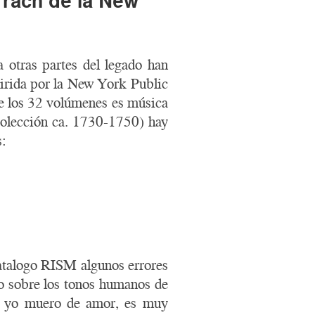
rrach de la New
a otras partes del legado han
uirida por la New York Public
e los 32 volúmenes es música
 colección ca. 1730-1750) hay
s:
 catalogo RISM algunos errores
ulo sobre los tonos humanos de
de yo muero de amor, es muy