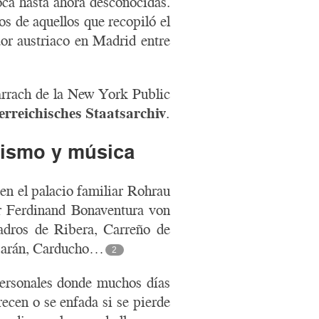
oca hasta ahora desconocidas.
s de aquellos que recopiló el
or austriaco en Madrid entre
arrach de la New York Public
erreichisches Staatsarchiv
.
nismo y música
en el palacio familiar Rohrau
or Ferdinand Bonaventura von
adros de Ribera, Carreño de
rbarán, Carducho…
2
personales donde muchos días
recen o se enfada si se pierde