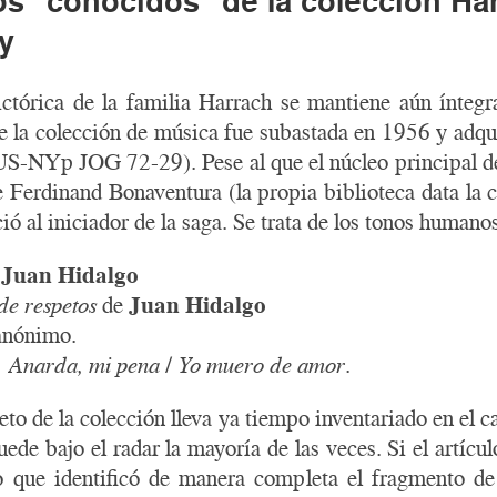
 “conocidos” de la colección Ha
ry
ctórica de la familia Harrach se mantiene aún íntegr
de la colección de música fue subastada en 1956 y adq
US-NYp JOG 72-29). Pese al que el núcleo principal d
 de Ferdinand Bonaventura (la propia biblioteca data la
ió al iniciador de la saga. Se trata de los tonos humano
e
Juan Hidalgo
de respetos
de
Juan Hidalgo
nónimo.
o, Anarda, mi pena
/
Yo muero de amor
.
eto de la colección lleva ya tiempo inventariado en el
ede bajo el radar la mayoría de las veces. Si el artíc
ro que identificó de manera completa el fragmento 