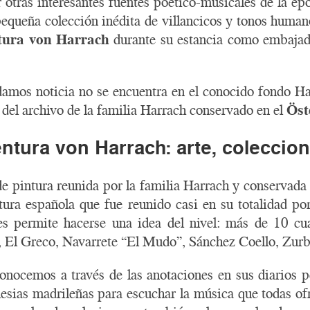
 otras interesantes fuentes poético-musicales de la ép
pequeña colección inédita de villancicos y tonos humano
tura von Harrach
durante su estancia como embajad
 damos noticia no se encuentra en el conocido fondo H
 del archivo de la familia Harrach conservado en el
Öst
tura von Harrach: arte, coleccio
e pintura reunida por la familia Harrach y conservada 
tura española que fue reunido casi en su totalidad p
es permite hacerse una idea del nivel: más de 10 cu
, El Greco, Navarrete “El Mudo”, Sánchez Coello, Zu
conocemos a través de las anotaciones en sus diarios 
lesias madrileñas para escuchar la música que todas of