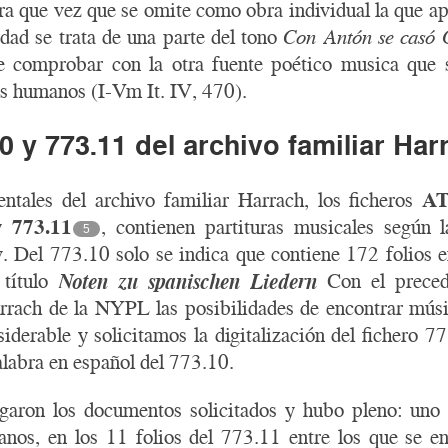
era que vez que se omite como obra individual la que 
dad se trata de una parte del tono
Con Antón se casó 
 comprobar con la otra fuente poético musica que s
os humanos (I-Vm It. IV, 470).
0 y 773.11 del archivo familiar Har
tales del archivo familiar Harrach, los ficheros
AT
y
773.11
, contienen partituras musicales según 
5
v. Del 773.10 solo se indica que contiene 172 folios 
 título
Noten zu spanischen Liedern
Con el preced
rrach de la NYPL las posibilidades de encontrar músic
siderable y solicitamos la digitalización del fichero 7
alabra en español del 773.10.
egaron los documentos solicitados y hubo pleno: uno 
nos, en los 11 folios del 773.11 entre los que se e