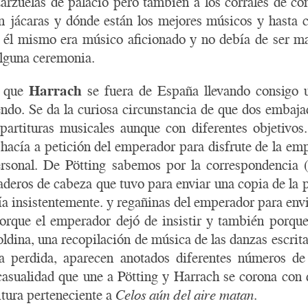
 zarzuelas de palacio pero también a los corrales de c
n jácaras y dónde están los mejores músicos y hasta 
Y él mismo era músico aficionado y no debía de ser m
alguna ceremonia.
s que
Harrach
se fuera de España llevando consigo u
ndo. Se da la curiosa circunstancia de que dos embaja
partituras musicales aunque con diferentes objetivos
hacía a petición del emperador para disfrute de la em
rsonal. De Pötting sabemos por la correspondencia 
aderos de cabeza que tuvo para enviar una copia de la 
a insistentemente. y regañinas del emperador para enviá
orque el emperador dejó de insistir y también porque
ldina, una recopilación de música de las danzas escrita
ja perdida, aparecen anotados diferentes números d
sualidad que une a Pötting y Harrach se corona con 
itura perteneciente a
Celos aún del aire matan
.